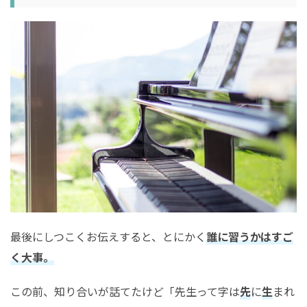
最後にしつこくお伝えすると、とにかく
誰に習うかはすご
く大事。
この前、知り合いが話てたけど「先生って字は
先
に
生
まれ